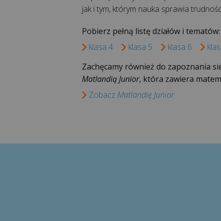
jak i tym, którym nauka sprawia trudnośc
Pobierz pełną listę działów i tematów:
klasa 4
klasa 5
klasa 6
klas
Zachęcamy również do zapoznania się
Matlandią Junior
, która zawiera matema
Zobacz
Matlandię Junior