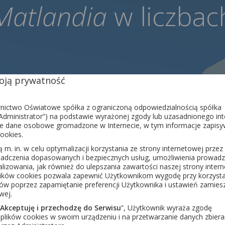
Matlandia
w liczbac
-
-
ją prywatność
w szkołach
animowanyc
ictwo Oświatowe spółka z ograniczoną odpowiedzialnością spółka
dministrator”) na podstawie wyrażonej zgody lub uzasadnionego int
e dane osobowe gromadzone w Internecie, w tym informacje zapisy
ookies.
-
-
m. in. w celu optymalizacji korzystania ze strony internetowej przez
iadczenia dopasowanych i bezpiecznych usług, umożliwienia prowadz
nalizowania, jak również do ulepszania zawartości naszej strony inter
lików cookies pozwala zapewnić Użytkownikom wygodę przy korzysta
sów poprzez zapamiętanie preferencji Użytkownika i ustawień zamie
wej.
ych nauczycieli
uczniów, którzy
Akceptuję i przechodzę do Serwisu
”, Użytkownik wyraża zgodę
plików cookies w swoim urządzeniu i na przetwarzanie danych zbiera
swoje wy