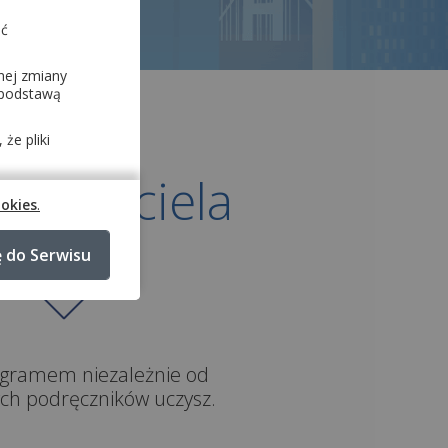
ać
nej zmiany
i podstawą
że pliki
nauczyciela
ookies
.
ę do Serwisu
ogramem niezależnie od
rych podręczników uczysz.