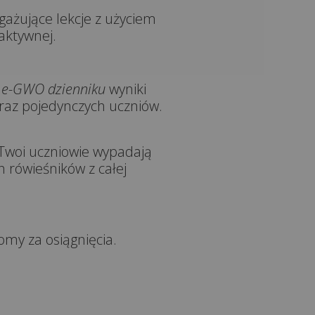
ażujące lekcje z użyciem
raktywnej.
w
e-GWO dzienniku
wyniki
oraz pojedynczych uczniów.
 Twoi uczniowie wypadają
h rówieśników z całej
omy za osiągnięcia.