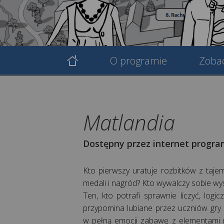
O programie
Zoba
Matlandia
Dostępny przez internet progra
Kto pierwszy uratuje rozbitków z taje
medali i nagród? Kto wywalczy sobie wy
Ten, kto potrafi sprawnie liczyć, log
przypomina lubiane przez uczniów gr
w pełną emocji zabawę z elementami r