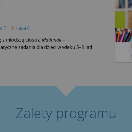
i.
a 7
klasa 8
 z młodszą siostrą
Matlandii
–
tyczne zadania dla dzieci w wieku 5–9 lat!
Zalety programu