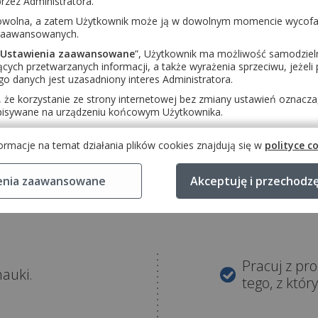
rzez Administratora.
rowolna, a zatem Użytkownik może ją w dowolnym momencie wycof
 zaawansowanych.
Ustawienia zaawansowane
”, Użytkownik ma możliwość samodziel
cych przetwarzanych informacji, a także wyrażenia sprzeciwu, jeżel
go danych jest uzasadniony interes Administratora.
 że korzystanie ze strony internetowej bez zmiany ustawień oznacza, 
pisywane na urządzeniu końcowym Użytkownika.
ica
Dla 
rmacje na temat działania plików cookies znajdują się w
polityce c
enia zaawansowane
Akceptuję i przechodz
Pracuj z pr
auki.
tego, z któ