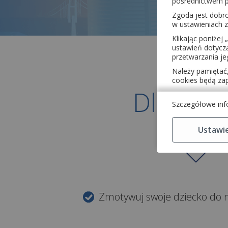
pośrednictwem p
Zgoda jest dob
w ustawieniach
Klikając poniżej „
ustawień dotyczą
przetwarzania je
Należy pamiętać,
cookies będą za
Dla rodz
Szczegółowe info
Ustawi
Zmotywuj swoje dziecko do n