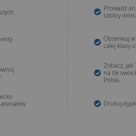
Prowadź ang
szych
tablicy inte
Obserwuj 
lenty
całej klasy 
Zobacz, jak
ównuj
na tle swoic
.
Polski.
iecko
Drukuj dypl
ateriałów