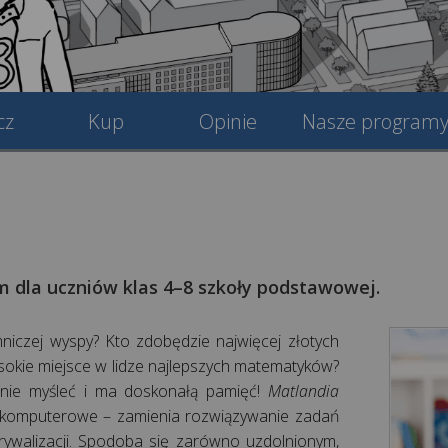
cz
Kup
Opinie
Nasze program
m dla uczniów klas 4–8 szkoły podstawowej.
mniczej wyspy? Kto zdobędzie najwięcej złotych
sokie miejsce w lidze najlepszych matematyków?
icznie myśleć i ma doskonałą pamięć!
Matlandia
y komputerowe – zamienia rozwiązywanie zadań
ywalizacji. Spodoba się zarówno uzdolnionym,