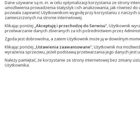
Dane używane są m. in. w celu optymalizacji korzystania ze strony in
umożliwienia prowadzenia statystyk i ich analizowania, jak również do
Autorzy zadań:
Małgorzata Dobrowolska, Agnie
pozwala zapewnić Użytkownikom wygodę przy korzystaniu z naszych se
Autorzy koncepcji programu:
Paweł Bodke, Raf
zamieszczonych na stronie internetowej.
Andrzej Tuźnik
Klikając poniżej „
Akceptuję i przechodzę do Serwisu
”, Użytkownik wyr
Koordynacja projektu:
Andrzej Tuźnik
przetwarzanie danych zbieranych za ich pośrednictwem przez Administ
Redaktor prowadzący:
Agnieszka Dąbrowska
Zgoda jest dobrowolna, a zatem Użytkownik może ją w dowolnym mom
Redakcja merytoryczna:
Elżbieta Bagińska-Sta
Klikając poniżej „
Ustawienia zaawansowane
”, Użytkownik ma możliwo
Nawrot, Agnieszka Putrycz
wyrażenia sprzeciwu, jeżeli podstawą przetwarzania jego danych jest 
Korekta językowa:
Grażyna Kompowska
Należy pamiętać, że korzystanie ze strony internetowej bez zmiany u
Programowanie aplikacji:
Paweł Czarnecki , Ra
Użytkownika.
Programowanie zadań:
Paweł Czarnecki, Michał
Grafika aplikacji:
Marcin Ptak, Andrzej Tuźnik
Grafika zadań i animacje:
Waldemar Piętka, Marc
Udźwiękowienie:
Adrian Dobrowolski
Kontrola jakości:
Monika Borek, Adrian Brodny,
© Copyright by Gdańskie Wydawnictwo Ośw
Wydawca:
Gdańskie Wydawnictwo Oświatowe
80-309 Gdańsk, al. Grunwaldzka 413