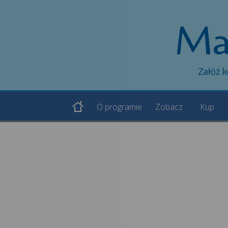
Załóż 
O programie
Zobacz
Kup